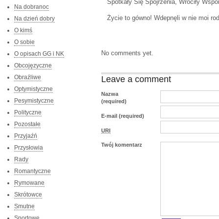
Spotkały Się Spojrzenia, Wróciły Wspom
Na dobranoc
Życie to gówno! Wdepnęli w nie moi rod
Na dzień dobry
O kimś
O sobie
No comments yet.
O opisach GG i NK
Obcojęzyczne
Obraźliwe
Leave a comment
Optymistyczne
Nazwa
Pesymistyczne
(required)
Polityczne
E-mail (required)
Pozostałe
URI
Przyjaźń
Twój komentarz
Przysłowia
Rady
Romantyczne
Rymowane
Skrótowce
Smutne
Sportowe