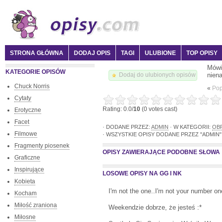
STRONA GŁÓWNA
DODAJ OPIS
TAGI
ULUBIONE
TOP OPISY
Mówi
KATEGORIE OPISÓW
nien
Dodaj do ulubionych opisów
Chuck Norris
«
Pop
Cytaty
Rating: 0.0/
10
(0 votes cast)
Erotyczne
Facet
· DODANE PRZEZ:
ADMIN
· W KATEGORII:
OB
Filmowe
· WSZYSTKIE OPISY DODANE PRZEZ "ADMIN":
Fragmenty piosenek
OPISY ZAWIERAJĄCE PODOBNE SŁOWA
Graficzne
Inspirujące
LOSOWE OPISY NA GG I NK
Kobieta
I'm not the one..I'm not your number one
Kocham
Miłość zraniona
Weekendzie dobrze, że jesteś :*
Miłosne