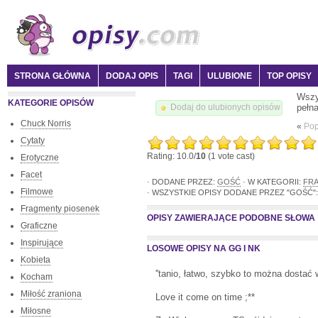
STRONA GŁÓWNA
DODAJ OPIS
TAGI
ULUBIONE
TOP OPISY
Wszy
KATEGORIE OPISÓW
pełn
Dodaj do ulubionych opisów
Chuck Norris
«
Pop
Cytaty
Rating: 10.0/
10
(1 vote cast)
Erotyczne
Facet
· DODANE PRZEZ:
GOŚĆ
· W KATEGORII:
FR
Filmowe
· WSZYSTKIE OPISY DODANE PRZEZ "GOŚĆ":
Fragmenty piosenek
OPISY ZAWIERAJĄCE PODOBNE SŁOWA
Graficzne
Inspirujące
LOSOWE OPISY NA GG I NK
Kobieta
''tanio, łatwo, szybko to można dostać 
Kocham
Miłość zraniona
Love it come on time ;**
Miłosne