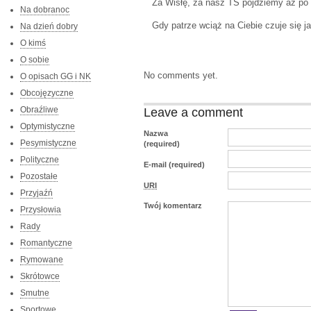
Za Wisłę, za nasz TS pójdziemy aż po 
Na dobranoc
Gdy patrze wciąż na Ciebie czuje się j
Na dzień dobry
O kimś
O sobie
No comments yet.
O opisach GG i NK
Obcojęzyczne
Obraźliwe
Leave a comment
Optymistyczne
Nazwa
Pesymistyczne
(required)
Polityczne
E-mail (required)
Pozostałe
URI
Przyjaźń
Twój komentarz
Przysłowia
Rady
Romantyczne
Rymowane
Skrótowce
Smutne
Sportowe