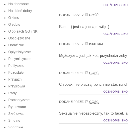
Na dobranoc
OCEŃ OPIS, SKO
Na dzień dobry
DODANE PRZEZ:
GOŚĆ
O kimś
O sobie
Facet :) jest na jedną chwilę :)
O opisach GG i NK
OCEŃ OPIS, SKO
Obcojęzyczne
DODANE PRZEZ:
ISKIERKA
Obraźliwe
Optymistyczne
Mężczyzna jest jak kot, przychodzi żeby 
Pesymistyczne
OCEŃ OPIS, SKO
Polityczne
Pozostałe
DODANE PRZEZ:
GOŚĆ
Przyjaźń
Chłopaki nie płaczą, bo ich nie stać na ch
Przysłowia
OCEŃ OPIS, SKO
Rady
Romantyczne
DODANE PRZEZ:
GOŚĆ
Rymowane
Seksualnie niebezpieczny, tak to facet, a
Skrótowce
Smutne
OCEŃ OPIS, SKO
Sportowe