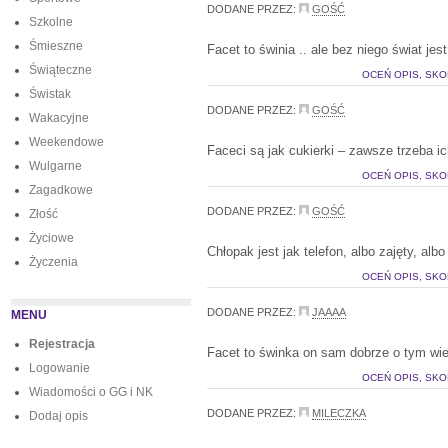
DODANE PRZEZ:
GOŚĆ
Szkolne
Śmieszne
Facet to świnia .. ale bez niego świat jes
Świąteczne
OCEŃ OPIS, SKO
Świstak
DODANE PRZEZ:
GOŚĆ
Wakacyjne
Weekendowe
Faceci są jak cukierki – zawsze trzeba i
Wulgarne
OCEŃ OPIS, SKO
Zagadkowe
DODANE PRZEZ:
GOŚĆ
Złość
Życiowe
Chłopak jest jak telefon, albo zajęty, alb
Życzenia
OCEŃ OPIS, SKO
DODANE PRZEZ:
JAAAA
MENU
Rejestracja
Facet to świnka on sam dobrze o tym wie 
Logowanie
OCEŃ OPIS, SKO
Wiadomości o GG i NK
DODANE PRZEZ:
MILECZKA
Dodaj opis