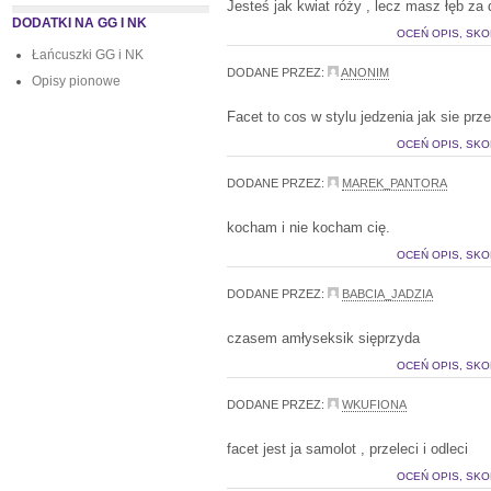
Jesteś jak kwiat róży , lecz masz łęb za 
DODATKI NA GG I NK
OCEŃ OPIS, SKO
Łańcuszki GG i NK
DODANE PRZEZ:
ANONIM
Opisy pionowe
Facet to cos w stylu jedzenia jak sie prze
OCEŃ OPIS, SKO
DODANE PRZEZ:
MAREK_PANTORA
kocham i nie kocham cię.
OCEŃ OPIS, SKO
DODANE PRZEZ:
BABCIA_JADZIA
czasem amłyseksik sięprzyda
OCEŃ OPIS, SKO
DODANE PRZEZ:
WKUFIONA
facet jest ja samolot , przeleci i odleci
OCEŃ OPIS, SKO