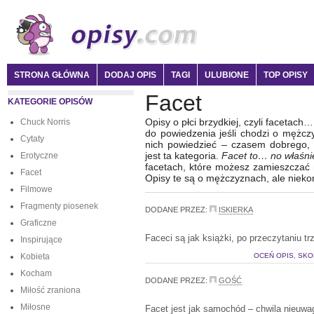
STRONA GŁÓWNA
DODAJ OPIS
TAGI
ULUBIONE
TOP OPISY
Facet
KATEGORIE OPISÓW
Opisy o płci brzydkiej, czyli facetac
Chuck Norris
do powiedzenia jeśli chodzi o mężc
Cytaty
nich powiedzieć – czasem dobrego, 
jest ta kategoria.
Facet to… no właśn
Erotyczne
facetach, które możesz zamieszczać 
Facet
Opisy te są o mężczyznach, ale niek
Filmowe
Fragmenty piosenek
DODANE PRZEZ:
ISKIERKA
Graficzne
Faceci są jak książki, po przeczytaniu t
Inspirujące
Kobieta
OCEŃ OPIS, SKO
Kocham
DODANE PRZEZ:
GOŚĆ
Miłość zraniona
Miłosne
Facet jest jak samochód – chwila nieuwag