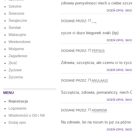
zdrowia pomyslnosci niech u ciebie szcz
Szkolne
OCEŃ OPIS, SKO
Śmieszne
Świąteczne
DODANE PRZEZ:
..._
Świstak
zycze ci duzo biegunek sraki (itp)
Wakacyjne
OCEŃ OPIS, SKO
Weekendowe
Wulgarne
DODANE PRZEZ:
PEPSI15
Zagadkowe
Zdrowia, szczęścia, ale czemu ci to życ
Złość
Życiowe
OCEŃ OPIS, SKO
Życzenia
DODANE PRZEZ:
ANULAA10
Szczęścia, zdrowia, pomarańczy, niech C
MENU
OCEŃ OPIS, SKO
Rejestracja
Logowanie
DODANE PRZEZ:
REMREMI
Wiadomości o GG i NK
Na zdrowie, bo na rozum to już za późno
Dodaj opis
OCEŃ OPIS, SKO