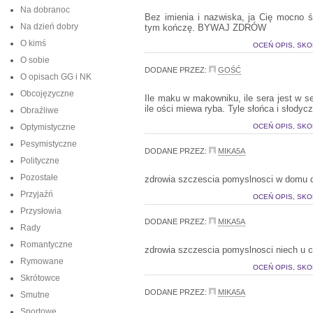
Na dobranoc
Bez imienia i nazwiska, ja Cię mocno ś
Na dzień dobry
tym kończę. BYWAJ ZDRÓW
O kimś
OCEŃ OPIS, SKO
O sobie
DODANE PRZEZ:
GOŚĆ
O opisach GG i NK
Obcojęzyczne
Ile maku w makowniku, ile sera jest w se
ile ości miewa ryba. Tyle słońca i słodyc
Obraźliwe
Optymistyczne
OCEŃ OPIS, SKO
Pesymistyczne
DODANE PRZEZ:
MIKA5A
Polityczne
Pozostałe
zdrowia szczescia pomyslnosci w domu 
Przyjaźń
OCEŃ OPIS, SKO
Przysłowia
DODANE PRZEZ:
MIKA5A
Rady
Romantyczne
zdrowia szczescia pomyslnosci niech u c
Rymowane
OCEŃ OPIS, SKO
Skrótowce
DODANE PRZEZ:
MIKA5A
Smutne
Sportowe