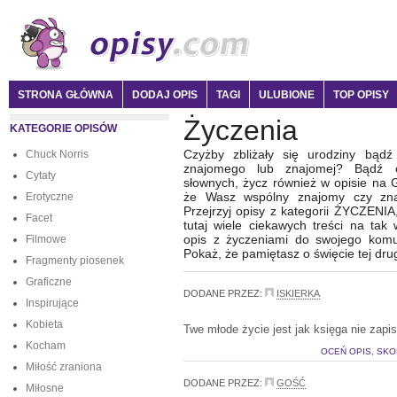
STRONA GŁÓWNA
DODAJ OPIS
TAGI
ULUBIONE
TOP OPISY
Życzenia
KATEGORIE OPISÓW
Czyżby zbliżały się urodziny bądź 
Chuck Norris
znajomego lub znajomej? Bądź o
Cytaty
słownych, życz również w opisie na 
że Wasz wspólny znajomy czy znaj
Erotyczne
Przejrzyj opisy z kategorii ŻYCZENIA
Facet
tutaj wiele ciekawych treści na tak 
opis z życzeniami do swojego komu
Filmowe
Pokaż, że pamiętasz o święcie tej dru
Fragmenty piosenek
Graficzne
DODANE PRZEZ:
ISKIERKA
Inspirujące
Kobieta
Twe młode życie jest jak księga nie zapi
Kocham
OCEŃ OPIS, SKO
Miłość zraniona
DODANE PRZEZ:
GOŚĆ
Miłosne