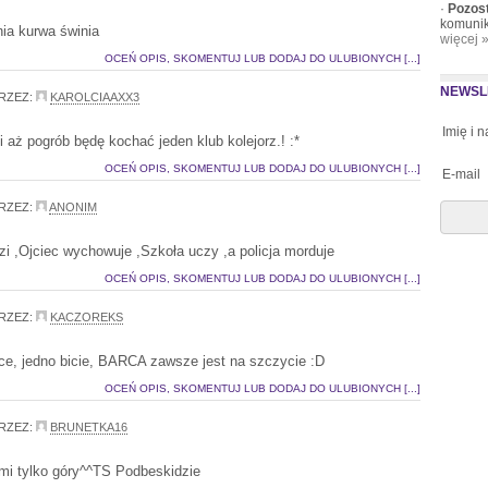
·
Pozos
komunik
ia kurwa świnia
więcej 
OCEŃ OPIS, SKOMENTUJ LUB DODAJ DO ULUBIONYCH [...]
NEWSL
RZEZ:
KAROLCIAAXX3
Imię i 
 aż pogrób będę kochać jeden klub kolejorz.! :*
OCEŃ OPIS, SKOMENTUJ LUB DODAJ DO ULUBIONYCH [...]
E-mail
RZEZ:
ANONIM
zi ,Ojciec wychowuje ,Szkoła uczy ,a policja morduje
OCEŃ OPIS, SKOMENTUJ LUB DODAJ DO ULUBIONYCH [...]
RZEZ:
KACZOREKS
ce, jedno bicie, BARCA zawsze jest na szczycie :D
OCEŃ OPIS, SKOMENTUJ LUB DODAJ DO ULUBIONYCH [...]
RZEZ:
BRUNETKA16
i tylko góry^^TS Podbeskidzie