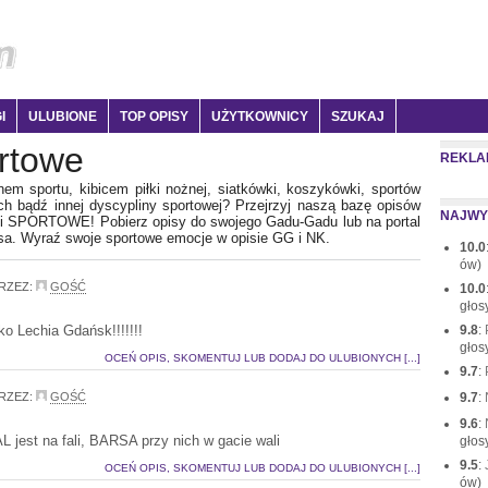
I
ULUBIONE
TOP OPISY
UŻYTKOWNICY
SZUKAJ
rtowe
REKLA
nem sportu, kibicem piłki nożnej, siatkówki, koszykówki, sportów
h bądź innej dyscypliny sportowej? Przejrzyj naszą bazę opisów
NAJWY
ii SPORTOWE! Pobierz opisy do swojego Gadu-Gadu lub na portal
sa. Wyraź swoje sportowe emocje w opisie GG i NK.
10.0
ów)
RZEZ:
GOŚĆ
10.0
głos
ko Lechia Gdańsk!!!!!!!
9.8
:
głos
OCEŃ OPIS, SKOMENTUJ LUB DODAJ DO ULUBIONYCH [...]
9.7
:
RZEZ:
GOŚĆ
9.7
:
9.6
:
L jest na fali, BARSA przy nich w gacie wali
głos
9.5
:
OCEŃ OPIS, SKOMENTUJ LUB DODAJ DO ULUBIONYCH [...]
ów)