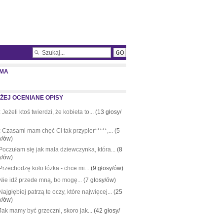
MA
ŻEJ OCENIANE OPISY
:
Jeżeli ktoś twierdzi, że kobieta to...
(13 głosy/
:
Czasami mam chęć Ci tak przypier*****,...
(5
y/ów)
Poczułam się jak mała dziewczynka, która...
(8
y/ów)
Przechodzę koło łóżka - chce mi...
(9 głosy/ów)
Nie idź przede mną, bo mogę...
(7 głosy/ów)
Najgłębiej patrzą te oczy, które najwięcej...
(25
y/ów)
Jak mamy być grzeczni, skoro jak...
(42 głosy/