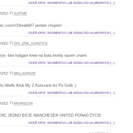
OCEŃ OPIS, SKOMENTUJ LUB DODAJ DO ULUBIONYCH [...]
RZEZ:
JUSTME
nypic.com/r/33mab6f/7 jestem chujem!
OCEŃ OPIS, SKOMENTUJ LUB DODAJ DO ULUBIONYCH [...]
RZEZ:
ZKS_STAL_GORZYCE
erze, fani huligani krew na buta mordy razem znami
OCEŃ OPIS, SKOMENTUJ LUB DODAJ DO ULUBIONYCH [...]
RZEZ:
MKS_KORSZE
to Wielki Klub My Z Korszami Aż Po Grób :)
OCEŃ OPIS, SKOMENTUJ LUB DODAJ DO ULUBIONYCH [...]
RZEZ:
KRUPISZON
ERC.JEDNO BICIE MANCHESER UNITED PONAD ŻYCIE
OCEŃ OPIS, SKOMENTUJ LUB DODAJ DO ULUBIONYCH [...]