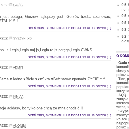
9.5
:
RZEZ:
GOŚĆ
norm
9.5
:
 jest potęga, Gorzów najlepszy jest, Gorzów trzeba szanować,
STAL K.S ! .
9.5
:
OCEŃ OPIS, SKOMENTUJ LUB DODAJ DO ULUBIONYCH [...]
9.3
:
9.2
:
RZEZ:
SYSZYN..XD
głos
ol js Legia,Legia naj js,Legia to js potęga,Legia CWKS. !
O KOM
OCEŃ OPIS, SKOMENTUJ LUB DODAJ DO ULUBIONYCH [...]
·
Gadu-
komunik
RZEZ:
ADMIN
cieszy 
pokaż w
erce ♥Jedno ♥Bicie ♥♥♥Skra ♥Bełchatow ♥ponad♥ ŻYCIE :***
·
Tlen
, 
komunik
OCEŃ OPIS, SKOMENTUJ LUB DODAJ DO ULUBIONYCH [...]
popular
korzysta
·
AQQ
-
RZEZ:
KINIAA
zamyka 
interne
więcej 
je adidasy, bo tylko one chcą ze mną chodzić!!!
·
Skype
międzyn
OCEŃ OPIS, SKOMENTUJ LUB DODAJ DO ULUBIONYCH [...]
Polsce 
najpopu
RZEZ:
ANONIM
pokaż w