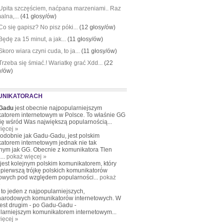
Upita szczęściem, naćpana marzeniami.. Raz
alna,...
(41 głosy/ów)
Co się gapisz? No pisz póki...
(12 głosy/ów)
Będę za 15 minut, a jak...
(11 głosy/ów)
Skoro wiara czyni cuda, to ja...
(11 głosy/ów)
Trzeba się śmiać.! Wariatkę grać Xdd...
(22
y/ów)
UNIKATORACH
Gadu
jest obecnie najpopularniejszym
atorem internetowym w Polsce. To właśnie GG
się wśród Was największą popularnością...
ięcej »
podobnie jak Gadu-Gadu, jest polskim
atorem internetowym jednak nie tak
nym jak GG. Obecnie z komunikatora Tlen
...
pokaż więcej »
 jest kolejnym polskim komunikatorem, który
pierwszą trójkę polskich komunikatorów
towych pod względem popularności...
pokaż
»
to jeden z najpopularniejszych,
arodowych komunikatorów internetowych. W
jest drugim - po Gadu-Gadu -
larniejszym komunikatorem internetowym...
ięcej »