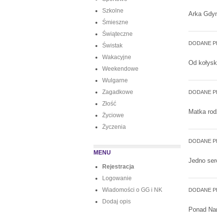
Szkolne
Arka Gdyn
Śmieszne
Świąteczne
DODANE P
Świstak
Wakacyjne
Od kołyski
Weekendowe
Wulgarne
Zagadkowe
DODANE P
Złość
Matka rod
Życiowe
Życzenia
DODANE P
MENU
Jedno ser
Rejestracja
Logowanie
Wiadomości o GG i NK
DODANE P
Dodaj opis
Ponad Nam