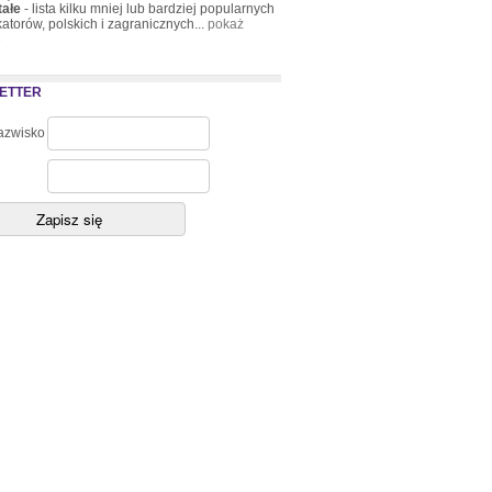
tałe
- lista kilku mniej lub bardziej popularnych
atorów, polskich i zagranicznych...
pokaż
»
ETTER
nazwisko