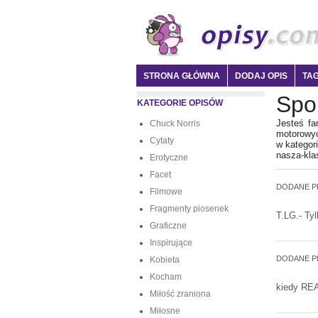
STRONA GŁÓWNA
DODAJ OPIS
TAG
Spo
KATEGORIE OPISÓW
Jesteś fa
Chuck Norris
motorowyc
Cytaty
w kategor
nasza-kla
Erotyczne
Facet
DODANE P
Filmowe
Fragmenty piosenek
T.LG.- Tyl
Graficzne
Inspirujące
DODANE P
Kobieta
Kocham
kiedy REA
Miłość zraniona
Miłosne