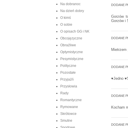
Na dobranoc
DODANE P
Na dzień dobry
Gorzów to
O kimś
Gorzów i 
O sobie
O opisach GG i NK
Obcojęzyczne
DODANE P
Obraźliwe
Mietrzem p
Optymistyczne
Pesymistyczne
Polityczne
DODANE P
Pozostałe
♥Jedno ♥S
Przyjaźń
Przysłowia
Rady
DODANE P
Romantyczne
Rymowane
Kocham mo
Skrótowce
Smutne
DODANE P
Sportowe