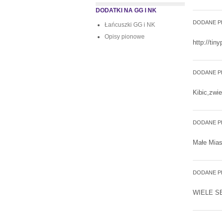
DODATKI NA GG I NK
DODANE P
Łańcuszki GG i NK
Opisy pionowe
http://ti
DODANE P
Kibic,zwi
DODANE P
Małe Mias
DODANE P
WIELE S