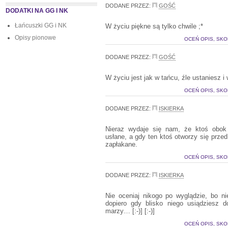
DODANE PRZEZ:
GOŚĆ
DODATKI NA GG I NK
Łańcuszki GG i NK
W życiu piękne są tylko chwile ;*
Opisy pionowe
OCEŃ OPIS, SKO
DODANE PRZEZ:
GOŚĆ
W życiu jest jak w tańcu, źle ustaniesz i
OCEŃ OPIS, SKO
DODANE PRZEZ:
ISKIERKA
Nieraz wydaje się nam, że ktoś obo
usłane, a gdy ten ktoś otworzy się prz
zapłakane.
OCEŃ OPIS, SKO
DODANE PRZEZ:
ISKIERKA
Nie oceniaj nikogo po wyglądzie, bo n
dopiero gdy blisko niego usiądziesz 
marzy… [:-)] [:-)]
OCEŃ OPIS, SKO