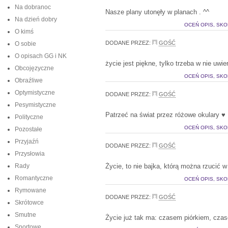
Na dobranoc
Nasze plany utonęły w planach . ^^
Na dzień dobry
OCEŃ OPIS, SKO
O kimś
DODANE PRZEZ:
GOŚĆ
O sobie
O opisach GG i NK
życie jest piękne, tylko trzeba w nie uwie
Obcojęzyczne
OCEŃ OPIS, SKO
Obraźliwe
Optymistyczne
DODANE PRZEZ:
GOŚĆ
Pesymistyczne
Patrzeć na świat przez różowe okulary ♥
Polityczne
OCEŃ OPIS, SKO
Pozostałe
Przyjaźń
DODANE PRZEZ:
GOŚĆ
Przysłowia
Rady
Życie, to nie bajka, którą można rzucić w 
Romantyczne
OCEŃ OPIS, SKO
Rymowane
DODANE PRZEZ:
GOŚĆ
Skrótowce
Smutne
Życie już tak ma: czasem piórkiem, cza
Sportowe