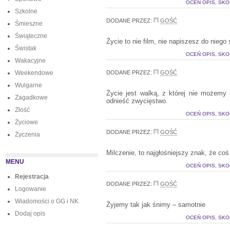
OCEŃ OPIS, SKO
Szkolne
DODANE PRZEZ:
GOŚĆ
Śmieszne
Świąteczne
Życie to nie film, nie napiszesz do nieg
Świstak
OCEŃ OPIS, SKO
Wakacyjne
Weekendowe
DODANE PRZEZ:
GOŚĆ
Wulgarne
Życie jest walką, z której nie możemy
Zagadkowe
odnieść zwycięstwo.
Złość
OCEŃ OPIS, SKO
Życiowe
DODANE PRZEZ:
GOŚĆ
Życzenia
Milczenie, to najgłośniejszy znak, że coś
MENU
OCEŃ OPIS, SKO
Rejestracja
DODANE PRZEZ:
GOŚĆ
Logowanie
Wiadomości o GG i NK
Żyjemy tak jak śnimy – samotnie
Dodaj opis
OCEŃ OPIS, SKO