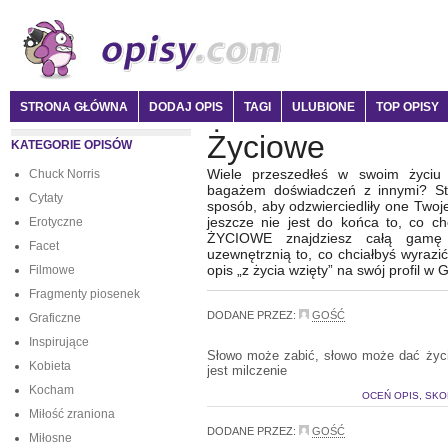
STRONA GŁÓWNA
DODAJ OPIS
TAGI
ULUBIONE
TOP OPISY
Życiowe
KATEGORIE OPISÓW
Wiele przeszedłeś w swoim życiu 
Chuck Norris
bagażem doświadczeń z innymi? Sta
Cytaty
sposób, aby odzwierciedliły one Twoj
jeszcze nie jest do końca to, co ch
Erotyczne
ŻYCIOWE znajdziesz całą gamę 
Facet
uzewnętrznią to, co chciałbyś wyrazić
opis „z życia wzięty” na swój profil w 
Filmowe
Fragmenty piosenek
DODANE PRZEZ:
GOŚĆ
Graficzne
Inspirujące
Słowo może zabić, słowo może dać życi
Kobieta
jest milczenie
Kocham
OCEŃ OPIS, SKO
Miłość zraniona
DODANE PRZEZ:
GOŚĆ
Miłosne