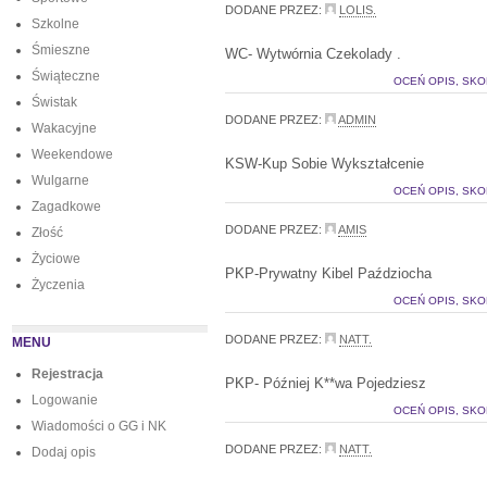
DODANE PRZEZ:
LOLIS.
Szkolne
Śmieszne
WC- Wytwórnia Czekolady .
Świąteczne
OCEŃ OPIS, SKO
Świstak
DODANE PRZEZ:
ADMIN
Wakacyjne
Weekendowe
KSW-Kup Sobie Wykształcenie
Wulgarne
OCEŃ OPIS, SKO
Zagadkowe
DODANE PRZEZ:
AMIS
Złość
Życiowe
PKP-Prywatny Kibel Paździocha
Życzenia
OCEŃ OPIS, SKO
DODANE PRZEZ:
NATT.
MENU
Rejestracja
PKP- Później K**wa Pojedziesz
Logowanie
OCEŃ OPIS, SKO
Wiadomości o GG i NK
DODANE PRZEZ:
NATT.
Dodaj opis