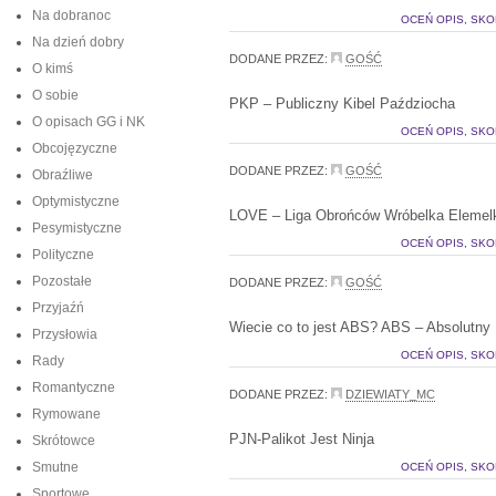
Na dobranoc
OCEŃ OPIS, SKO
Na dzień dobry
DODANE PRZEZ:
GOŚĆ
O kimś
O sobie
PKP – Publiczny Kibel Paździocha
O opisach GG i NK
OCEŃ OPIS, SKO
Obcojęzyczne
DODANE PRZEZ:
GOŚĆ
Obraźliwe
Optymistyczne
LOVE – Liga Obrońców Wróbelka Elemel
Pesymistyczne
OCEŃ OPIS, SKO
Polityczne
Pozostałe
DODANE PRZEZ:
GOŚĆ
Przyjaźń
Wiecie co to jest ABS? ABS – Absolutny 
Przysłowia
OCEŃ OPIS, SKO
Rady
Romantyczne
DODANE PRZEZ:
DZIEWIATY_MC
Rymowane
PJN-Palikot Jest Ninja
Skrótowce
Smutne
OCEŃ OPIS, SKO
Sportowe