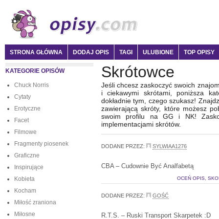
STRONA GŁÓWNA
DODAJ OPIS
TAGI
ULUBIONE
TOP OPISY
Skrótowce
KATEGORIE OPISÓW
Jeśli chcesz zaskoczyć swoich znajom
Chuck Norris
i ciekawymi skrótami, poniższa 
Cytaty
dokładnie tym, czego szukasz! Znajdz
zawierającą skróty, które możesz po
Erotyczne
swoim profilu na GG i NK! Zasko
Facet
implementacjami skrótów.
Filmowe
Fragmenty piosenek
DODANE PRZEZ:
SYLWIAA1276
Graficzne
CBA – Cudownie Być Analfabetą
Inspirujące
Kobieta
OCEŃ OPIS, SKO
Kocham
DODANE PRZEZ:
GOŚĆ
Miłość zraniona
Miłosne
R.T.S. – Ruski Transport Skarpetek :D