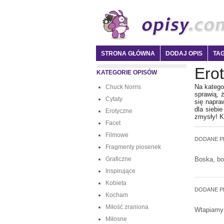
STRONA GŁÓWNA
DODAJ OPIS
TAG
Ero
KATEGORIE OPISÓW
Na katego
Chuck Norris
sprawią, 
Cytaty
się napra
dla siebi
Erotyczne
zmysły! Ka
Facet
Filmowe
DODANE P
Fragmenty piosenek
Graficzne
Boska, bo
Inspirujące
Kobieta
DODANE P
Kocham
Miłość zraniona
Wtapiamy 
Miłosne