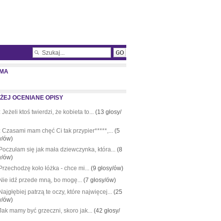
MA
ŻEJ OCENIANE OPISY
:
Jeżeli ktoś twierdzi, że kobieta to...
(13 głosy/
:
Czasami mam chęć Ci tak przypier*****,...
(5
y/ów)
Poczułam się jak mała dziewczynka, która...
(8
y/ów)
Przechodzę koło łóżka - chce mi...
(9 głosy/ów)
Nie idź przede mną, bo mogę...
(7 głosy/ów)
Najgłębiej patrzą te oczy, które najwięcej...
(25
y/ów)
Jak mamy być grzeczni, skoro jak...
(42 głosy/