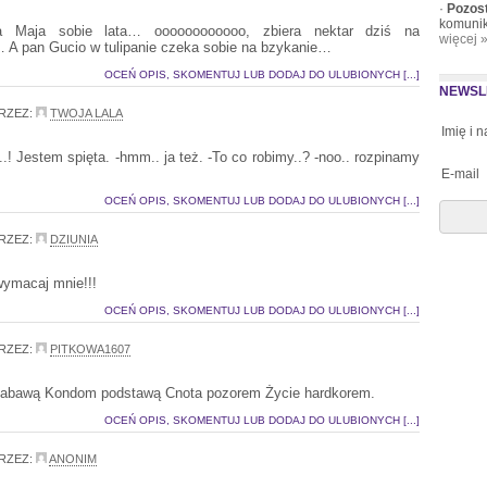
·
Pozos
komunik
a Maja sobie lata… oooooooooooo, zbiera nektar dziś na
więcej 
 A pan Gucio w tulipanie czeka sobie na bzykanie…
OCEŃ OPIS, SKOMENTUJ LUB DODAJ DO ULUBIONYCH [...]
NEWSL
RZEZ:
TWOJA LALA
Imię i 
.! Jestem spięta. -hmm.. ja też. -To co robimy..? -noo.. rozpinamy
E-mail
OCEŃ OPIS, SKOMENTUJ LUB DODAJ DO ULUBIONYCH [...]
RZEZ:
DZIUNIA
ymacaj mnie!!!
OCEŃ OPIS, SKOMENTUJ LUB DODAJ DO ULUBIONYCH [...]
RZEZ:
PITKOWA1607
zabawą Kondom podstawą Cnota pozorem Życie hardkorem.
OCEŃ OPIS, SKOMENTUJ LUB DODAJ DO ULUBIONYCH [...]
RZEZ:
ANONIM