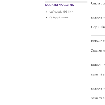
Umcia , u
DODATKI NA GG I NK
Łańcuszki GG i NK
Opisy pionowe
DODANE P
Gdy Ci $m
DODANE P
Zawsze kt
DODANE P
sexu mi s
DODANE P
sexu mi s