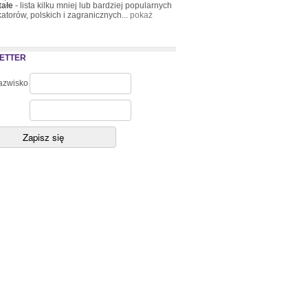
tałe
- lista kilku mniej lub bardziej popularnych
atorów, polskich i zagranicznych...
pokaż
»
ETTER
nazwisko