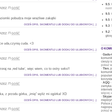
9.5
:
RZEZ:
GOŚĆ
norm
9.5
:
ziomki pobudza moje wrażliwe zakątki
9.5
:
OCEŃ OPIS, SKOMENTUJ LUB DODAJ DO ULUBIONYCH [...]
9.3
:
9.2
:
RZEZ:
GOŚĆ
głos
ce uda,czynią cuda. <3
O KOM
OCEŃ OPIS, SKOMENTUJ LUB DODAJ DO ULUBIONYCH [...]
·
Gadu-
komunik
RZEZ:
GOŚĆ
cieszy 
pokaż w
raj na ‚red tube’, więc wiem, co to ostry seks!!
·
Tlen
, 
komunik
OCEŃ OPIS, SKOMENTUJ LUB DODAJ DO ULUBIONYCH [...]
popular
korzysta
·
AQQ
-
RZEZ:
GOŚĆ
zamyka 
interne
więcej 
ka, z przodu górka, „imię” wyliż mi ogórka! XD
·
Skype
międzyn
OCEŃ OPIS, SKOMENTUJ LUB DODAJ DO ULUBIONYCH [...]
Polsce 
najpopu
RZEZ:
GOŚĆ
pokaż w