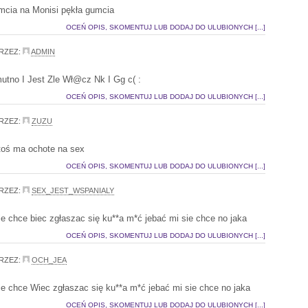
mcia na Monisi pękła gumcia
OCEŃ OPIS, SKOMENTUJ LUB DODAJ DO ULUBIONYCH [...]
RZEZ:
ADMIN
utno I Jest Zle Wł@cz Nk I Gg c( :
OCEŃ OPIS, SKOMENTUJ LUB DODAJ DO ULUBIONYCH [...]
RZEZ:
ZUZU
oś ma ochote na sex
OCEŃ OPIS, SKOMENTUJ LUB DODAJ DO ULUBIONYCH [...]
RZEZ:
SEX_JEST_WSPANIALY
ie chce biec zgłaszac się ku**a m*ć jebać mi sie chce no jaka
OCEŃ OPIS, SKOMENTUJ LUB DODAJ DO ULUBIONYCH [...]
RZEZ:
OCH_JEA
ie chce Wiec zgłaszac się ku**a m*ć jebać mi sie chce no jaka
OCEŃ OPIS, SKOMENTUJ LUB DODAJ DO ULUBIONYCH [...]