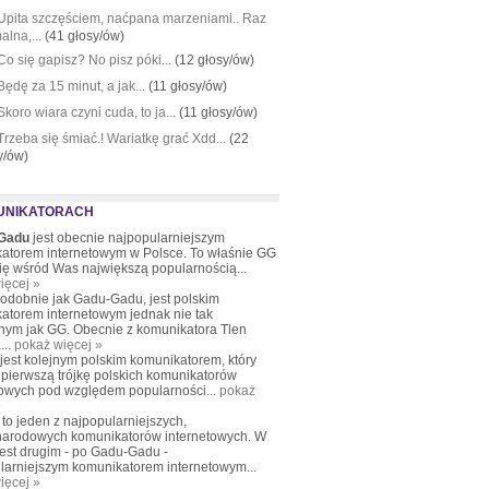
Upita szczęściem, naćpana marzeniami.. Raz
alna,...
(41 głosy/ów)
Co się gapisz? No pisz póki...
(12 głosy/ów)
Będę za 15 minut, a jak...
(11 głosy/ów)
Skoro wiara czyni cuda, to ja...
(11 głosy/ów)
Trzeba się śmiać.! Wariatkę grać Xdd...
(22
y/ów)
UNIKATORACH
Gadu
jest obecnie najpopularniejszym
atorem internetowym w Polsce. To właśnie GG
się wśród Was największą popularnością...
ięcej »
podobnie jak Gadu-Gadu, jest polskim
atorem internetowym jednak nie tak
nym jak GG. Obecnie z komunikatora Tlen
...
pokaż więcej »
 jest kolejnym polskim komunikatorem, który
pierwszą trójkę polskich komunikatorów
towych pod względem popularności...
pokaż
»
to jeden z najpopularniejszych,
arodowych komunikatorów internetowych. W
jest drugim - po Gadu-Gadu -
larniejszym komunikatorem internetowym...
ięcej »