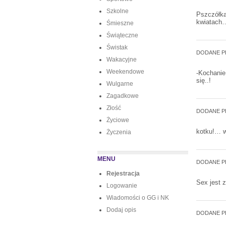
Szkolne
Pszczółk
kwiatach…
Śmieszne
Świąteczne
Świstak
DODANE P
Wakacyjne
Weekendowe
-Kochanie.
się..!
Wulgarne
Zagadkowe
Złość
DODANE P
Życiowe
kotku!… w
Życzenia
MENU
DODANE P
Rejestracja
Sex jest 
Logowanie
Wiadomości o GG i NK
Dodaj opis
DODANE P