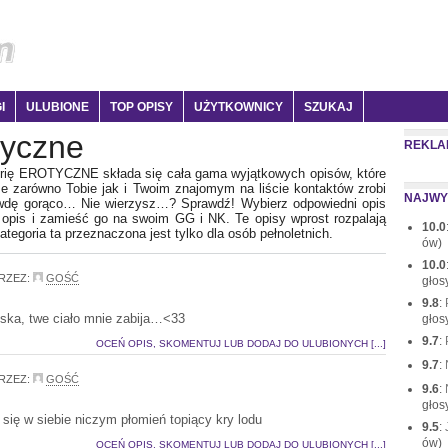
I
ULUBIONE
TOP OPISY
UŻYTKOWNICY
SZUKAJ
tyczne
REKLA
rię EROTYCZNE składa się cała gama wyjątkowych opisów, które
że zarówno Tobie jak i Twoim znajomym na liście kontaktów zrobi
NAJWY
wdę gorąco… Nie wierzysz…? Sprawdź! Wybierz odpowiedni opis
e opis i zamieść go na swoim GG i NK. Te opisy wprost rozpalają
10.0
tegoria ta przeznaczona jest tylko dla osób pełnoletnich.
ów)
10.0
RZEZ:
GOŚĆ
głos
9.8
:
ska, twe ciało mnie zabija…<33
głos
9.7
:
OCEŃ OPIS, SKOMENTUJ LUB DODAJ DO ULUBIONYCH [...]
9.7
:
RZEZ:
GOŚĆ
9.6
:
głos
się w siebie niczym płomień topiący kry lodu
9.5
:
ów)
OCEŃ OPIS, SKOMENTUJ LUB DODAJ DO ULUBIONYCH [...]