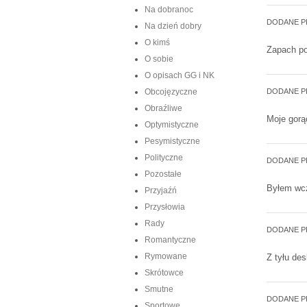
Na dobranoc
DODANE P
Na dzień dobry
O kimś
Zapach po
O sobie
O opisach GG i NK
Obcojęzyczne
DODANE P
Obraźliwe
Moje gorą
Optymistyczne
Pesymistyczne
Polityczne
DODANE P
Pozostałe
Byłem wczo
Przyjaźń
Przysłowia
Rady
DODANE P
Romantyczne
Rymowane
Z tyłu des
Skrótowce
Smutne
DODANE P
Sportowe