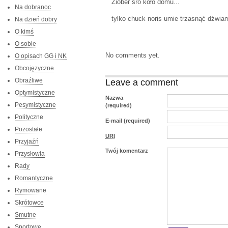
Ziober sro koło domu...
Na dobranoc
tylko chuck noris umie trzasnąć dżwia
Na dzień dobry
O kimś
O sobie
No comments yet.
O opisach GG i NK
Obcojęzyczne
Obraźliwe
Leave a comment
Optymistyczne
Nazwa
Pesymistyczne
(required)
Polityczne
E-mail (required)
Pozostałe
URI
Przyjaźń
Twój komentarz
Przysłowia
Rady
Romantyczne
Rymowane
Skrótowce
Smutne
Sportowe