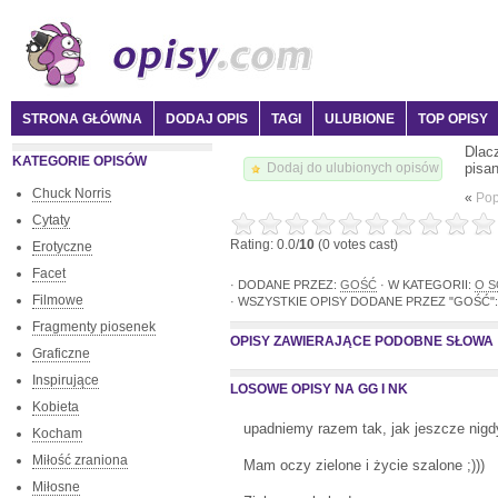
STRONA GŁÓWNA
DODAJ OPIS
TAGI
ULUBIONE
TOP OPISY
Dlac
KATEGORIE OPISÓW
pisan
Dodaj do ulubionych opisów
Chuck Norris
«
Pop
Cytaty
Rating: 0.0/
10
(0 votes cast)
Erotyczne
Facet
· DODANE PRZEZ:
GOŚĆ
· W KATEGORII:
O S
Filmowe
· WSZYSTKIE OPISY DODANE PRZEZ "GOŚĆ":
Fragmenty piosenek
OPISY ZAWIERAJĄCE PODOBNE SŁOWA
Graficzne
Inspirujące
LOSOWE OPISY NA GG I NK
Kobieta
upadniemy razem tak, jak jeszcze nigdy
Kocham
Miłość zraniona
Mam oczy zielone i życie szalone ;)))
Miłosne