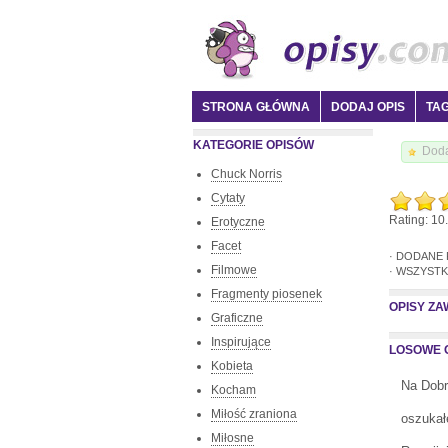
STRONA GŁÓWNA
DODAJ OPIS
TAG
KATEGORIE OPISÓW
Doda
Chuck Norris
Cytaty
Rating: 10.
Erotyczne
Facet
· DODANE
Filmowe
· WSZYSTK
Fragmenty piosenek
OPISY Z
Graficzne
Inspirujące
LOSOWE O
Kobieta
Na Dobr
Kocham
Miłość zraniona
oszukałe
Miłosne