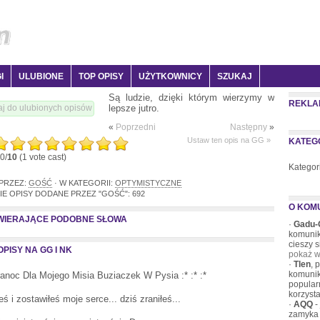
I
ULUBIONE
TOP OPISY
UŻYTKOWNICY
SZUKAJ
Są ludzie, dzięki którym wierzymy w
REKLA
lepsze jutro.
j do ulubionych opisów
«
Poprzedni
Następny
»
Ustaw ten opis na GG »
KATEG
0/
10
(1 vote cast)
Kategor
 PRZEZ:
GOŚĆ
· W KATEGORII:
OPTYMISTYCZNE
IE OPISY DODANE PRZEZ "GOŚĆ": 692
O KOM
AWIERAJĄCE PODOBNE SŁOWA
·
Gadu-
komunik
cieszy 
PISY NA GG I NK
pokaż w
·
Tlen
, 
komunik
anoc Dla Mojego Misia Buziaczek W Pysia :* :* :*
popular
korzysta
ś i zostawiłeś moje serce... dziś zraniłeś...
·
AQQ
-
zamyka 