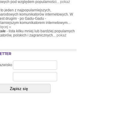
towych pod względem popularności...
pokaż
»
to jeden z najpopularniejszych,
arodowych komunikatorów internetowych. W
jest drugim - po Gadu-Gadu -
larniejszym komunikatorem internetowym...
ięcej »
tałe
- lista kilku mniej lub bardziej popularnych
atorów, polskich i zagranicznych...
pokaż
»
ETTER
nazwisko