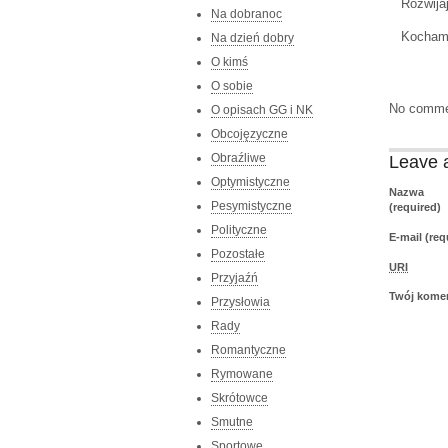
Rozwija
Na dobranoc
Kocham 
Na dzień dobry
O kimś
O sobie
No comme
O opisach GG i NK
Obcojęzyczne
Obraźliwe
Leave 
Optymistyczne
Nazwa
Pesymistyczne
(required)
Polityczne
E-mail (req
Pozostałe
URI
Przyjaźń
Twój kome
Przysłowia
Rady
Romantyczne
Rymowane
Skrótowce
Smutne
Sportowe