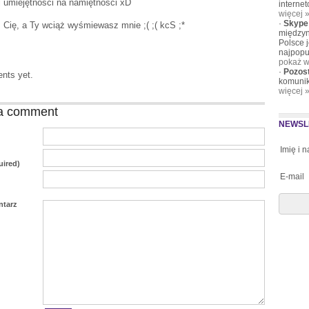
j umiejętności na namiętności xD
interne
więcej 
·
Skype
Cię, a Ty wciąż wyśmiewasz mnie ;( ;( kcS ;*
międzyn
Polsce 
najpopu
pokaż w
·
Pozos
nts yet.
komunik
więcej 
a comment
NEWSL
Imię i 
uired)
E-mail
ntarz