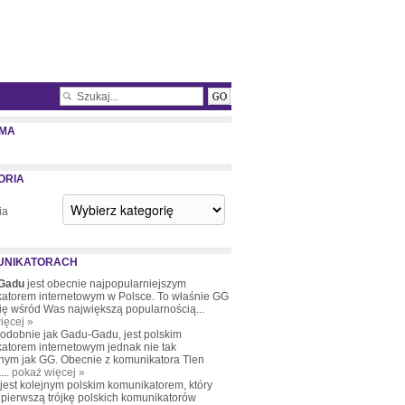
MA
ORIA
ia
UNIKATORACH
Gadu
jest obecnie najpopularniejszym
atorem internetowym w Polsce. To właśnie GG
się wśród Was największą popularnością...
ięcej »
podobnie jak Gadu-Gadu, jest polskim
atorem internetowym jednak nie tak
nym jak GG. Obecnie z komunikatora Tlen
...
pokaż więcej »
 jest kolejnym polskim komunikatorem, który
pierwszą trójkę polskich komunikatorów