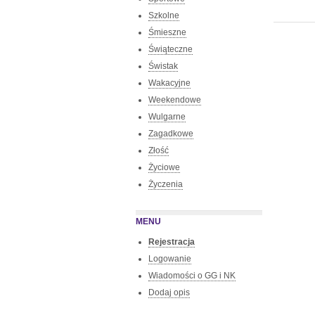
Szkolne
Śmieszne
Świąteczne
Świstak
Wakacyjne
Weekendowe
Wulgarne
Zagadkowe
Złość
Życiowe
Życzenia
MENU
Rejestracja
Logowanie
Wiadomości o GG i NK
Dodaj opis