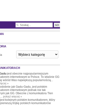
MA
ORIA
ia
UNIKATORACH
Gadu
jest obecnie najpopularniejszym
atorem internetowym w Polsce. To właśnie GG
się wśród Was największą popularnością...
ięcej »
podobnie jak Gadu-Gadu, jest polskim
atorem internetowym jednak nie tak
nym jak GG. Obecnie z komunikatora Tlen
...
pokaż więcej »
 jest kolejnym polskim komunikatorem, który
pierwszą trójkę polskich komunikatorów