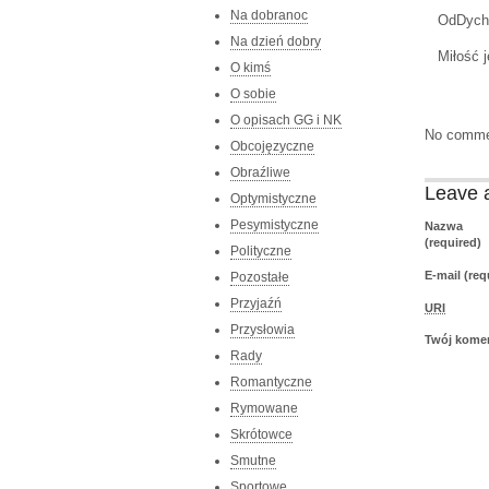
Na dobranoc
OdDycha
Na dzień dobry
Miłość 
O kimś
O sobie
O opisach GG i NK
No comme
Obcojęzyczne
Obraźliwe
Leave 
Optymistyczne
Pesymistyczne
Nazwa
(required)
Polityczne
E-mail (req
Pozostałe
Przyjaźń
URI
Przysłowia
Twój kome
Rady
Romantyczne
Rymowane
Skrótowce
Smutne
Sportowe