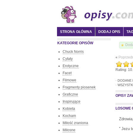
STRONA GŁÓWNA
DODAJ OPIS
TAG
KATEGORIE OPISÓW
Doda
Chuck Norris
«
Poprzed
Cytaty
Erotyczne
Rating: 10.
Facet
Filmowe
· DODANE
· WSZYSTK
Fragmenty piosenek
Graficzne
OPISY Z
Inspirujące
LOSOWE O
Kobieta
Kocham
Zdrowia
Miłość zraniona
'' Jezu 
Miłosne