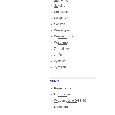
Szkolne
Śmieszne
Świąteczne
Świstak
Wakacyjne
Weekendowe
Wulgarne
Zagadkowe
Złość
Życiowe
Życzenia
MENU
Rejestracja
Logowanie
Wiadomości o GG i NK
Dodaj opis