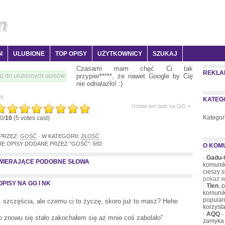
I
ULUBIONE
TOP OPISY
UŻYTKOWNICY
SZUKAJ
Czasami mam chęć Ci tak
REKLA
przypier*****, że nawet Google by Cię
j do ulubionych opisów
nie odnalazło! :)
ni
KATEG
Ustaw ten opis na GG »
Kategor
0/
10
(5 votes cast)
 PRZEZ:
GOŚĆ
· W KATEGORII:
ZŁOŚĆ
IE OPISY DODANE PRZEZ "GOŚĆ": 692
O KOM
·
Gadu-
AWIERAJĄCE PODOBNE SŁOWA
komunik
cieszy 
pokaż w
PISY NA GG I NK
·
Tlen
, 
komunik
popular
, szczęścia, ale czemu ci to życzę, skoro już to masz? Hehe
korzysta
·
AQQ
-
to znowu się stało zakochałem się aż mnie coś zabolało''
zamyka 