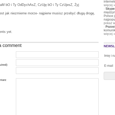
interne
M bO i Ty OdDychAsZ, CzUję bO i Ty CzUjesZ, Żyj
więcej 
·
Skype
międzyn
jest jak niezmierne morze- najpierw musisz przebyć długą drogę,
Polsce 
najpopu
pokaż w
·
Pozos
komunik
nts yet.
więcej 
a comment
NEWSL
Imię i 
uired)
E-mail
ntarz