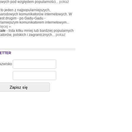
towych pod względem popularności...
pokaż
»
to jeden z najpopularniejszych,
arodowych komunikatorów internetowych. W
jest drugim - po Gadu-Gadu -
larniejszym komunikatorem internetowym...
ięcej »
tałe
- lista kilku mniej lub bardziej popularnych
atorów, polskich i zagranicznych...
pokaż
»
ETTER
nazwisko