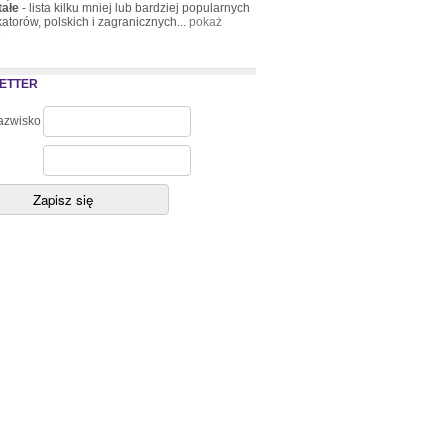
tałe
- lista kilku mniej lub bardziej popularnych
atorów, polskich i zagranicznych...
pokaż
»
ETTER
nazwisko