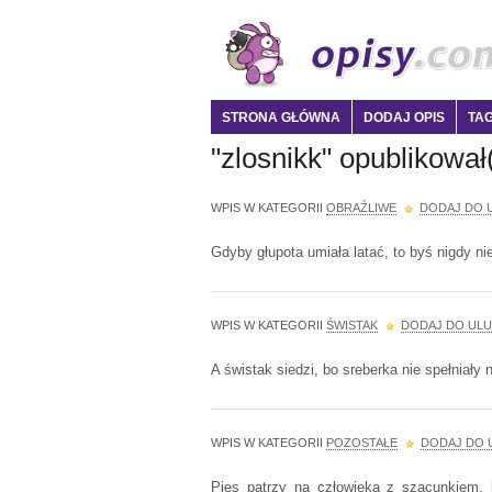
STRONA GŁÓWNA
DODAJ OPIS
TAG
"zlosnikk" opublikował
WPIS W KATEGORII
OBRAŹLIWE
DODAJ DO 
Gdyby głupota umiała latać, to byś nigdy ni
WPIS W KATEGORII
ŚWISTAK
DODAJ DO UL
A świstak siedzi, bo sreberka nie spełniały 
WPIS W KATEGORII
POZOSTAŁE
DODAJ DO 
Pies patrzy na człowieka z szacunkiem, 