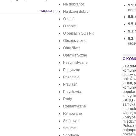
Na dobranoc
9.5
:
norm
- WIĘCEJ [...]
Na dzień dobry
9.5
:
O kimś
9.5
:
O sobie
9.3
:
O opisach GG i NK
9.2
:
Obcojęzyczne
głos
Obraźliwe
Optymistyczne
O KOM
Pesymistyczne
·
Gadu-
Polityczne
komunik
cieszy 
Pozostałe
pokaż w
·
Tlen
, 
Przyjaźń
komunik
Przysłowia
popular
korzysta
Rady
·
AQQ
-
zamyka 
Romantyczne
interne
więcej 
Rymowane
·
Skype
Skrótowce
międzyn
Polsce 
Smutne
najpopu
pokaż w
Sportowe