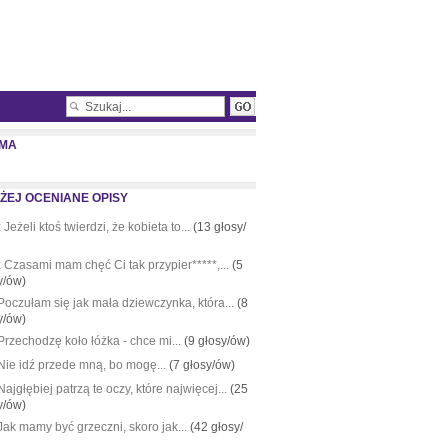
MA
ŻEJ OCENIANE OPISY
:
Jeżeli ktoś twierdzi, że kobieta to...
(13 głosy/
:
Czasami mam chęć Ci tak przypier*****,...
(5
y/ów)
Poczułam się jak mała dziewczynka, która...
(8
y/ów)
Przechodzę koło łóżka - chce mi...
(9 głosy/ów)
Nie idź przede mną, bo mogę...
(7 głosy/ów)
Najgłębiej patrzą te oczy, które najwięcej...
(25
y/ów)
Jak mamy być grzeczni, skoro jak...
(42 głosy/