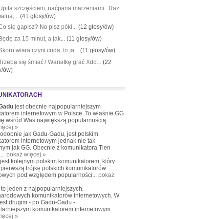
Upita szczęściem, naćpana marzeniami.. Raz
alna,...
(41 głosy/ów)
Co się gapisz? No pisz póki...
(12 głosy/ów)
Będę za 15 minut, a jak...
(11 głosy/ów)
Skoro wiara czyni cuda, to ja...
(11 głosy/ów)
Trzeba się śmiać.! Wariatkę grać Xdd...
(22
y/ów)
UNIKATORACH
Gadu
jest obecnie najpopularniejszym
atorem internetowym w Polsce. To właśnie GG
się wśród Was największą popularnością...
ięcej »
podobnie jak Gadu-Gadu, jest polskim
atorem internetowym jednak nie tak
nym jak GG. Obecnie z komunikatora Tlen
...
pokaż więcej »
 jest kolejnym polskim komunikatorem, który
pierwszą trójkę polskich komunikatorów
towych pod względem popularności...
pokaż
»
to jeden z najpopularniejszych,
arodowych komunikatorów internetowych. W
jest drugim - po Gadu-Gadu -
larniejszym komunikatorem internetowym...
ięcej »