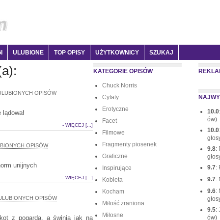
I
ULUBIONE
TOP OPISY
UŻYTKOWNICY
SZUKAJ
(a):
KATEGORIE OPISÓW
REKLA
Chuck Norris
ULUBIONYCH OPISÓW
Cytaty
NAJWY
Erotyczne
10.0
e lądował
ów)
Facet
- WIĘCEJ [...]
10.0
Filmowe
głos
Fragmenty piosenek
UBIONYCH OPISÓW
9.8
:
Graficzne
głos
norm unijnych
9.7
:
Inspirujące
- WIĘCEJ [...]
9.7
:
Kobieta
9.6
:
Kocham
ULUBIONYCH OPISÓW
głos
Miłość zraniona
9.5
:
Miłosne
kot z pogardą, a świnia jak na
ów)