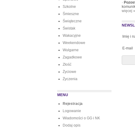
·
Pozos
Szkolne
komunik
więcej 
Śmieszne
Świąteczne
NEWSL
Świstak
Wakacyjne
Imię i 
Weekendowe
E-mail
Wulgarne
Zagadkowe
Złość
Życiowe
Życzenia
MENU
Rejestracja
Logowanie
Wiadomości o GG i NK
Dodaj opis