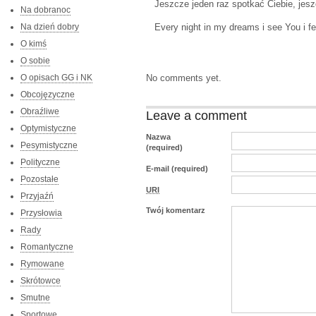
Jeszcze jeden raz spotkać Ciebie, jesz
Na dobranoc
Na dzień dobry
Every night in my dreams i see You i fe
O kimś
O sobie
O opisach GG i NK
No comments yet.
Obcojęzyczne
Obraźliwe
Leave a comment
Optymistyczne
Nazwa
Pesymistyczne
(required)
Polityczne
E-mail (required)
Pozostałe
URI
Przyjaźń
Twój komentarz
Przysłowia
Rady
Romantyczne
Rymowane
Skrótowce
Smutne
Sportowe