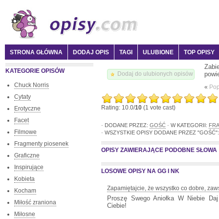
STRONA GŁÓWNA
DODAJ OPIS
TAGI
ULUBIONE
TOP OPISY
Zabi
KATEGORIE OPISÓW
powi
Dodaj do ulubionych opisów
Chuck Norris
«
Pop
Cytaty
Rating: 10.0/
10
(1 vote cast)
Erotyczne
Facet
· DODANE PRZEZ:
GOŚĆ
· W KATEGORII:
FR
Filmowe
· WSZYSTKIE OPISY DODANE PRZEZ "GOŚĆ":
Fragmenty piosenek
OPISY ZAWIERAJĄCE PODOBNE SŁOWA
Graficzne
Inspirujące
LOSOWE OPISY NA GG I NK
Kobieta
Zapamiętajcie, że wszystko co dobre, zaw
Kocham
Proszę Swego Aniołka W Niebie Da
Miłość zraniona
Ciebie!
Miłosne