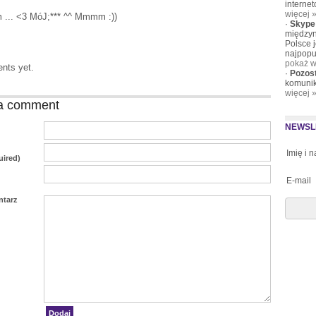
interne
więcej 
... <3 MóJ;*** ^^ Mmmm :))
·
Skype
międzyn
Polsce 
najpopu
pokaż w
nts yet.
·
Pozos
komunik
więcej 
a comment
NEWSL
Imię i 
uired)
E-mail
ntarz