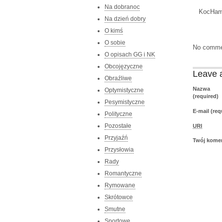
Na dobranoc
KocHam 
Na dzień dobry
O kimś
O sobie
No comme
O opisach GG i NK
Obcojęzyczne
Leave 
Obraźliwe
Nazwa
Optymistyczne
(required)
Pesymistyczne
E-mail (req
Polityczne
Pozostałe
URI
Przyjaźń
Twój kome
Przysłowia
Rady
Romantyczne
Rymowane
Skrótowce
Smutne
Sportowe