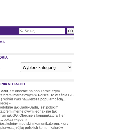
MA
ORIA
ia
UNIKATORACH
Gadu
jest obecnie najpopularniejszym
atorem internetowym w Polsce. To właśnie GG
się wśród Was największą popularnością...
ięcej »
podobnie jak Gadu-Gadu, jest polskim
atorem internetowym jednak nie tak
nym jak GG. Obecnie z komunikatora Tlen
...
pokaż więcej »
 jest kolejnym polskim komunikatorem, który
pierwszą trójkę polskich komunikatorów