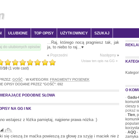
I
ULUBIONE
TOP OPISY
UŻYTKOWNICY
SZUKAJ
…Raj, którego nocą pragniesz tak, jak
REKLA
ja, to niebo to raj…♥
j do ulubionych opisów
«
Poprzedni
Następny
»
Ustaw ten opis na GG »
KATEG
0/
10
(1 vote cast)
Kategor
 PRZEZ:
GOŚĆ
· W KATEGORII:
FRAGMENTY PIOSENEK
IE OPISY DODANE PRZEZ "GOŚĆ": 692
O KOM
AWIERAJĄCE PODOBNE SŁOWA
·
Gadu-
komunik
cieszy 
PISY NA GG I NK
pokaż w
·
Tlen
, 
komunik
ano wstajesz z łóżka pamiętaj, najpierw prawa nóżka :)
popular
korzysta
_◢)┌П┐
·
AQQ
-
i się cieszą że maćka powieszą za głowę za szyję i maciek nie ż
zamyka 