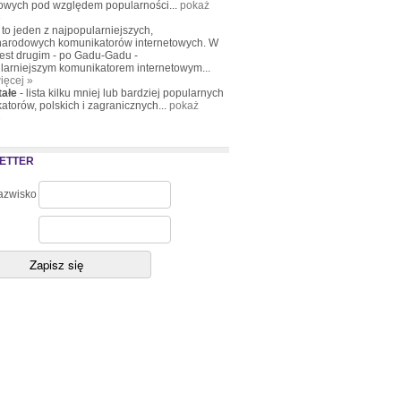
towych pod względem popularności...
pokaż
»
to jeden z najpopularniejszych,
arodowych komunikatorów internetowych. W
jest drugim - po Gadu-Gadu -
larniejszym komunikatorem internetowym...
ięcej »
tałe
- lista kilku mniej lub bardziej popularnych
atorów, polskich i zagranicznych...
pokaż
»
ETTER
nazwisko