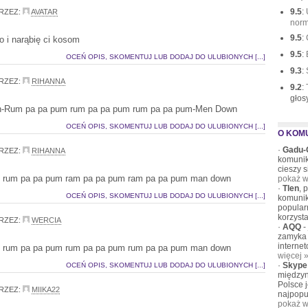
9.5
:
RZEZ:
AVATAR
norm
9.5
:
o i narąbię ci kosom
9.5
:
OCEŃ OPIS, SKOMENTUJ LUB DODAJ DO ULUBIONYCH [...]
9.3
:
RZEZ:
RIHANNA
9.2
:
głos
-Rum pa pa pum rum pa pa pum rum pa pa pum-Men Down
OCEŃ OPIS, SKOMENTUJ LUB DODAJ DO ULUBIONYCH [...]
O KOM
·
Gadu-
RZEZ:
RIHANNA
komunik
cieszy 
 rum pa pa pum ram pa pa pum ram pa pa pum man down
pokaż w
·
Tlen
, 
OCEŃ OPIS, SKOMENTUJ LUB DODAJ DO ULUBIONYCH [...]
komunik
popular
korzysta
RZEZ:
WERCIA
·
AQQ
-
zamyka 
interne
 rum pa pa pum rum pa pa pum rum pa pa pum man down
więcej 
·
Skype
OCEŃ OPIS, SKOMENTUJ LUB DODAJ DO ULUBIONYCH [...]
międzyn
Polsce 
RZEZ:
MIIKA22
najpopu
pokaż w