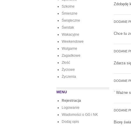
Zdobędę k
Szkolne
Śmieszne
Świąteczne
DODANE P
Świstak
Chce tu zo
Wakacyjne
Weekendowe
Wulgarne
DODANE P
Zagadkowe
Złość
Zdarza si
Życiowe
Życzenia
DODANE P
MENU
` Ważne są
Rejestracja
Logowanie
DODANE P
Wiadomości o GG i NK
Dodaj opis
Biorę świa