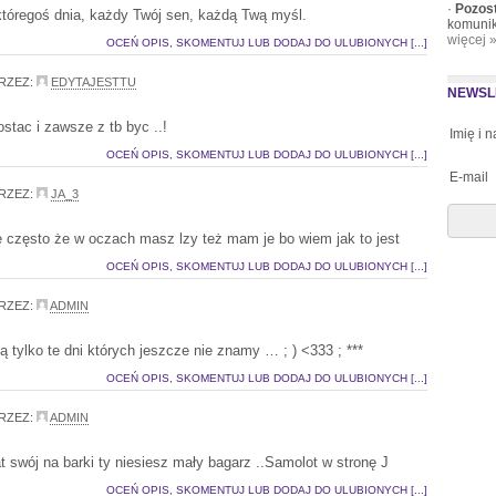
·
Pozos
tóregoś dnia, każdy Twój sen, każdą Twą myśl.
komunik
więcej 
OCEŃ OPIS, SKOMENTUJ LUB DODAJ DO ULUBIONYCH [...]
RZEZ:
EDYTAJESTTU
NEWSL
stac i zawsze z tb byc ..!
Imię i 
OCEŃ OPIS, SKOMENTUJ LUB DODAJ DO ULUBIONYCH [...]
E-mail
RZEZ:
JA_3
ę często że w oczach masz lzy też mam je bo wiem jak to jest
OCEŃ OPIS, SKOMENTUJ LUB DODAJ DO ULUBIONYCH [...]
RZEZ:
ADMIN
 tylko te dni których jeszcze nie znamy … ; ) <333 ; ***
OCEŃ OPIS, SKOMENTUJ LUB DODAJ DO ULUBIONYCH [...]
RZEZ:
ADMIN
t swój na barki ty niesiesz mały bagarz ..Samolot w stronę J
OCEŃ OPIS, SKOMENTUJ LUB DODAJ DO ULUBIONYCH [...]