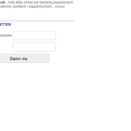
tałe
- lista kilku mniej lub bardziej popularnych
atorów, polskich i zagranicznych...
pokaż
»
ETTER
nazwisko