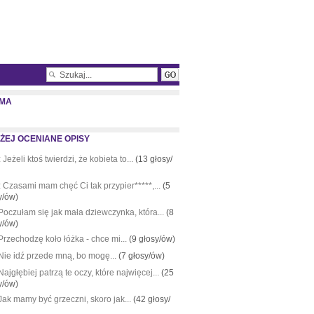
MA
ŻEJ OCENIANE OPISY
:
Jeżeli ktoś twierdzi, że kobieta to...
(13 głosy/
:
Czasami mam chęć Ci tak przypier*****,...
(5
y/ów)
Poczułam się jak mała dziewczynka, która...
(8
y/ów)
Przechodzę koło łóżka - chce mi...
(9 głosy/ów)
Nie idź przede mną, bo mogę...
(7 głosy/ów)
Najgłębiej patrzą te oczy, które najwięcej...
(25
y/ów)
Jak mamy być grzeczni, skoro jak...
(42 głosy/