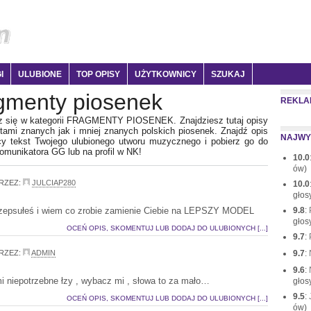
I
ULUBIONE
TOP OPISY
UŻYTKOWNICY
SZUKAJ
gmenty piosenek
REKLA
z się w kategorii FRAGMENTY PIOSENEK. Znajdziesz tutaj opisy
tami znanych jak i mniej znanych polskich piosenek. Znajdź opis
NAJWY
cy tekst Twojego ulubionego utworu muzycznego i pobierz go do
omunikatora GG lub na profil w NK!
10.0
ów)
RZEZ:
JULCIAP280
10.0
głos
zepsułeś i wiem co zrobie zamienie Ciebie na LEPSZY MODEL
9.8
:
głos
OCEŃ OPIS, SKOMENTUJ LUB DODAJ DO ULUBIONYCH [...]
9.7
:
RZEZ:
ADMIN
9.7
:
9.6
:
 niepotrzebne łzy , wybacz mi , słowa to za mało…
głos
9.5
:
OCEŃ OPIS, SKOMENTUJ LUB DODAJ DO ULUBIONYCH [...]
ów)