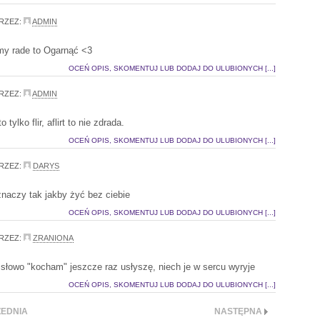
RZEZ:
ADMIN
y rade to Ogarnąć <3
OCEŃ OPIS, SKOMENTUJ LUB DODAJ DO ULUBIONYCH [...]
RZEZ:
ADMIN
o tylko flir, aflirt to nie zdrada.
OCEŃ OPIS, SKOMENTUJ LUB DODAJ DO ULUBIONYCH [...]
RZEZ:
DARYS
znaczy tak jakby żyć bez ciebie
OCEŃ OPIS, SKOMENTUJ LUB DODAJ DO ULUBIONYCH [...]
RZEZ:
ZRANIONA
h słowo "kocham" jeszcze raz usłyszę, niech je w sercu wyryje
OCEŃ OPIS, SKOMENTUJ LUB DODAJ DO ULUBIONYCH [...]
EDNIA
NASTĘPNA