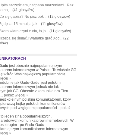
Upita szczęściem, naćpana marzeniami.. Raz
alna,...
(41 głosy/ów)
Co się gapisz? No pisz póki...
(12 głosy/ów)
Będę za 15 minut, a jak...
(11 głosy/ów)
Skoro wiara czyni cuda, to ja...
(11 głosy/ów)
Trzeba się śmiać.! Wariatkę grać Xdd...
(22
y/ów)
UNIKATORACH
Gadu
jest obecnie najpopularniejszym
atorem internetowym w Polsce. To właśnie GG
się wśród Was największą popularnością...
ięcej »
podobnie jak Gadu-Gadu, jest polskim
atorem internetowym jednak nie tak
nym jak GG. Obecnie z komunikatora Tlen
...
pokaż więcej »
 jest kolejnym polskim komunikatorem, który
pierwszą trójkę polskich komunikatorów
towych pod względem popularności...
pokaż
»
to jeden z najpopularniejszych,
arodowych komunikatorów internetowych. W
jest drugim - po Gadu-Gadu -
larniejszym komunikatorem internetowym...
ięcej »