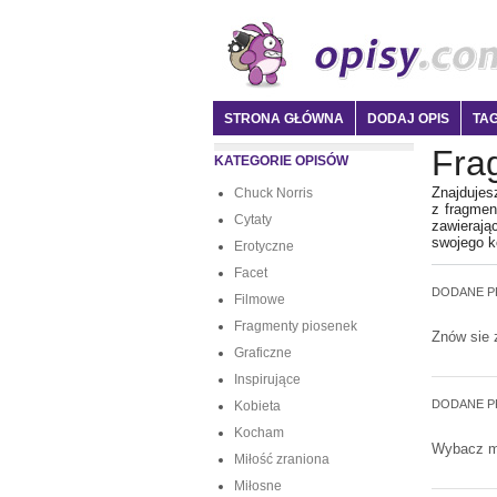
STRONA GŁÓWNA
DODAJ OPIS
TAG
Fra
KATEGORIE OPISÓW
Znajdujes
Chuck Norris
z fragmen
Cytaty
zawierają
swojego k
Erotyczne
Facet
DODANE P
Filmowe
Fragmenty piosenek
Znów sie 
Graficzne
Inspirujące
DODANE P
Kobieta
Kocham
Wybacz mi
Miłość zraniona
Miłosne