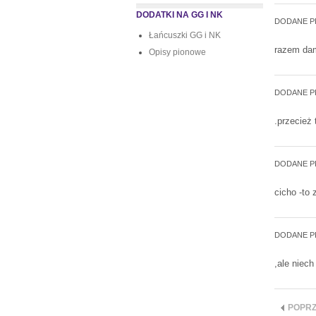
DODATKI NA GG I NK
DODANE P
Łańcuszki GG i NK
razem dam
Opisy pionowe
DODANE P
.przecież t
DODANE P
cicho -to 
DODANE P
,ale niec
POPRZ