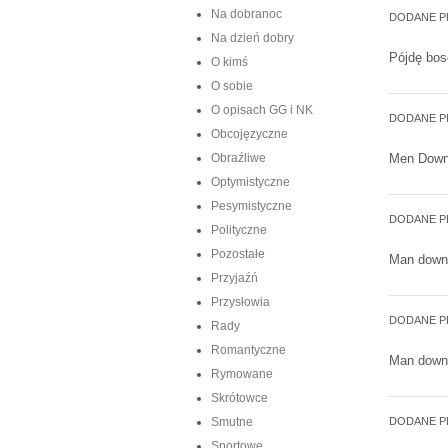
Na dobranoc
DODANE P
Na dzień dobry
Pójdę bos
O kimś
O sobie
O opisach GG i NK
DODANE P
Obcojęzyczne
Obraźliwe
Men Down
Optymistyczne
Pesymistyczne
DODANE P
Polityczne
Pozostałe
Man down
Przyjaźń
Przysłowia
DODANE P
Rady
Romantyczne
Man down
Rymowane
Skrótowce
Smutne
DODANE P
Sportowe