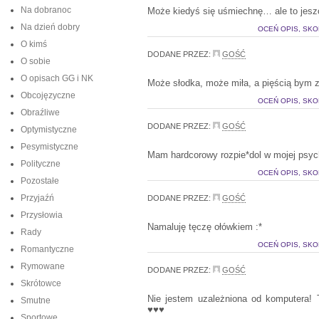
Na dobranoc
Może kiedyś się uśmiechnę… ale to jeszc
Na dzień dobry
OCEŃ OPIS, SKO
O kimś
DODANE PRZEZ:
GOŚĆ
O sobie
O opisach GG i NK
Może słodka, może miła, a pięścią bym z
Obcojęzyczne
OCEŃ OPIS, SKO
Obraźliwe
DODANE PRZEZ:
GOŚĆ
Optymistyczne
Pesymistyczne
Mam hardcorowy rozpie*dol w mojej psyc
Polityczne
OCEŃ OPIS, SKO
Pozostałe
Przyjaźń
DODANE PRZEZ:
GOŚĆ
Przysłowia
Namaluję tęczę ołówkiem :*
Rady
OCEŃ OPIS, SKO
Romantyczne
Rymowane
DODANE PRZEZ:
GOŚĆ
Skrótowce
Nie jestem uzależniona od komputera! 
Smutne
♥♥♥
Sportowe