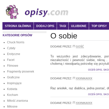
STRONA GŁÓWNA
DODAJ OPIS
TAGI
ULUBIONE
TOP OPISY
O sobie
KATEGORIE OPISÓW
Chuck Norris
DODANE PRZEZ:
GOŚĆ
Cytaty
Erotyczne
To wszystko jest zdecydowanie, po
Facet
niezależność i pewność siebie, nikną…
cholerną i nieodpartą potrzebę się przytuli
Filmowe
OCEŃ OPIS, SKO
Fragmenty piosenek
Graficzne
DODANE PRZEZ:
XXXNIKAXXX
Inspirujące
Raz aniołek, raz diablica, jedna postać, d
Kobieta
OCEŃ OPIS, SKO
Kocham
Miłość zraniona
DODANE PRZEZ:
XXXNIKAXXX
Miłosne