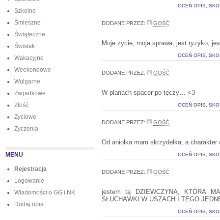
OCEŃ OPIS, SKO
Szkolne
Śmieszne
DODANE PRZEZ:
GOŚĆ
Świąteczne
Moje życie, moja sprawa, jest ryzyko, j
Świstak
OCEŃ OPIS, SKO
Wakacyjne
Weekendowe
DODANE PRZEZ:
GOŚĆ
Wulgarne
W planach spacer po tęczy… <3
Zagadkowe
Złość
OCEŃ OPIS, SKO
Życiowe
DODANE PRZEZ:
GOŚĆ
Życzenia
Od aniołka mam skrzydełka, a charakter 
MENU
OCEŃ OPIS, SKO
Rejestracja
DODANE PRZEZ:
GOŚĆ
Logowanie
jestem tą DZIEWCZYNĄ, KTÓRA 
Wiadomości o GG i NK
SŁUCHAWKI W USZACH I TEGO JED
Dodaj opis
OCEŃ OPIS, SKO