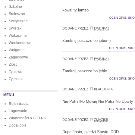
Szkolne
kowal ty lamzo
Śmieszne
OCEŃ OPIS, SKO
Świąteczne
Świstak
DODANE PRZEZ:
EWEJKA1
Wakacyjne
Zamknij paszcze bo jebie=)
Weekendowe
OCEŃ OPIS, SKO
Wulgarne
Zagadkowe
DODANE PRZEZ:
EWEJKA1
Złość
Zamknij paszcze bo jebie
Życiowe
Życzenia
OCEŃ OPIS, SKO
DODANE PRZEZ:
KLAUDUNIA
MENU
Nie Patrz!No Mówię Nie Patrz!No Uparty
Rejestracja
OCEŃ OPIS, SKO
Logowanie
Wiadomości o GG i NK
DODANE PRZEZ:
ZMAZIK5
Dodaj opis
Dupa Jasio, pierdzi Stasio :DDD