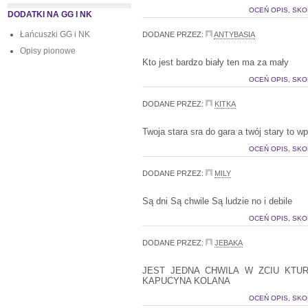
OCEŃ OPIS, SKO
DODATKI NA GG I NK
Łańcuszki GG i NK
DODANE PRZEZ:
ANTYBASIA
Opisy pionowe
Kto jest bardzo biały ten ma za mały
OCEŃ OPIS, SKO
DODANE PRZEZ:
KITKA
Twoja stara sra do gara a twój stary to wp
OCEŃ OPIS, SKO
DODANE PRZEZ:
MILY
Są dni Są chwile Są ludzie no i debile
OCEŃ OPIS, SKO
DODANE PRZEZ:
JEBAKA
JEST JEDNA CHWILA W ZCIU KTU
KAPUCYNA KOLANA
OCEŃ OPIS, SKO