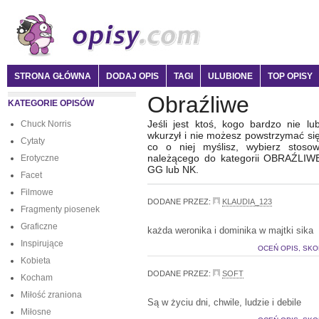
STRONA GŁÓWNA
DODAJ OPIS
TAGI
ULUBIONE
TOP OPISY
Obraźliwe
KATEGORIE OPISÓW
Jeśli jest ktoś, kogo bardzo nie l
Chuck Norris
wkurzył i nie możesz powstrzymać się
Cytaty
co o niej myślisz, wybierz stoso
należącego do kategorii OBRAŹLIWE
Erotyczne
GG lub NK.
Facet
Filmowe
DODANE PRZEZ:
KLAUDIA_123
Fragmenty piosenek
Graficzne
każda weronika i dominika w majtki sika
Inspirujące
OCEŃ OPIS, SKO
Kobieta
DODANE PRZEZ:
SOFT
Kocham
Miłość zraniona
Są w życiu dni, chwile, ludzie i debile
Miłosne