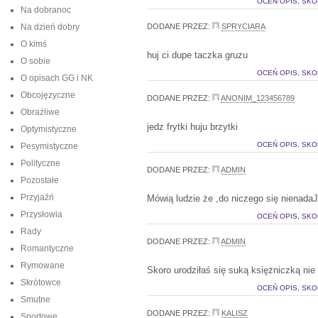
OCEŃ OPIS, SKO
Na dobranoc
Na dzień dobry
DODANE PRZEZ:
SPRYCIARA
O kimś
huj ci dupe taczka gruzu
O sobie
OCEŃ OPIS, SKO
O opisach GG i NK
Obcojęzyczne
DODANE PRZEZ:
ANONIM_123456789
Obraźliwe
jedz frytki huju brzytki
Optymistyczne
OCEŃ OPIS, SKO
Pesymistyczne
Polityczne
DODANE PRZEZ:
ADMIN
Pozostałe
Przyjaźń
Mówią ludzie że ,do niczego się nienada
Przysłowia
OCEŃ OPIS, SKO
Rady
DODANE PRZEZ:
ADMIN
Romantyczne
Rymowane
Skoro urodziłaś się suką księżniczką ni
Skrótowce
OCEŃ OPIS, SKO
Smutne
DODANE PRZEZ:
KALISZ
Sportowe